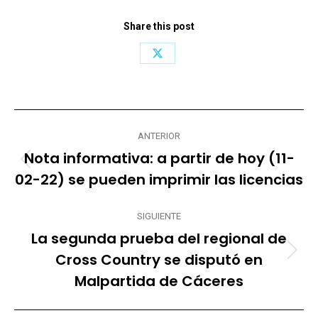
Share this post
Share
on
X
Navegación
ANTERIOR
entre
Nota informativa: a partir de hoy (11-
Publicación
publicaciones
02-22) se pueden imprimir las licencias
anterior:
SIGUIENTE
La segunda prueba del regional de
Cross Country se disputó en
Publicación
siguiente:
Malpartida de Cáceres