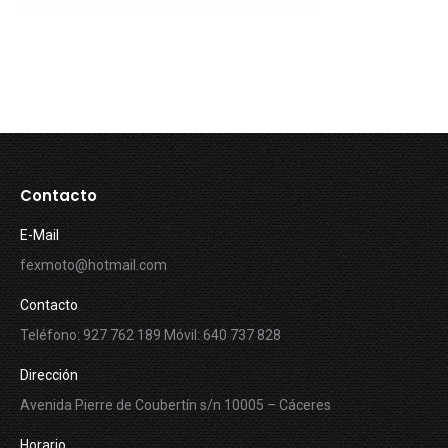
Contacto
E-Mail
fexmoto@hotmail.com
Contacto
Teléfono: 927 762 189 Móvil: 640 737 828
Dirección
Avenida Pierre de Coubertín s/n 10005 – Cáceres
Horario