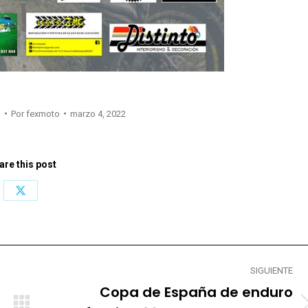
O
Por
fexmoto
marzo 4, 2022
are this post
Share
on
X
SIGUIENTE
Copa de España de enduro