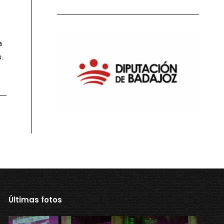
a
.
Últimas fotos