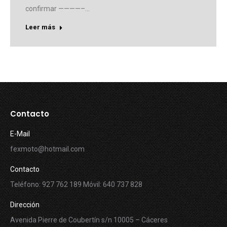
confirmar ————–…
Leer más
Contacto
E-Mail
fexmoto@hotmail.com
Contacto
Teléfono: 927 762 189 Móvil: 640 737 828
Dirección
Avenida Pierre de Coubertín s/n 10005 – Cáceres