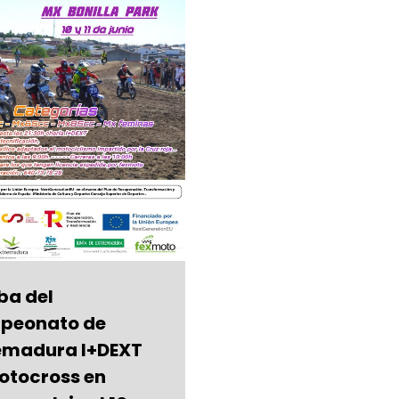
ba del
peonato de
emadura I+DEXT
otocross en