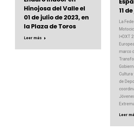
Espar
Hinojosa del Valle el
11 de
01 de julio de 2023, en
La Fede
la Plaza de Toros
Motocic
I+DXT 2
Leer más
Europea
marco d
Transfo
Gobiern
Cultura
de Depo
coordin
Jóvenes
Extrema
Leer m