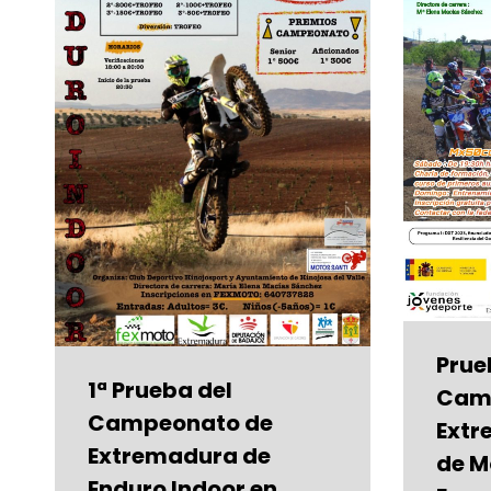
Prue
1ª Prueba del
Cam
Campeonato de
Extr
Extremadura de
de M
Enduro Indoor en