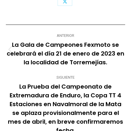
Share
on
X
Navegación
ANTERIOR
entre
La Gala de Campeones Fexmoto se
publicaciones
celebrará el día 21 de enero de 2023 en
Publicación
anterior:
la localidad de Torremejías.
SIGUIENTE
La Prueba del Campeonato de
Extremadura de Enduro, la Copa TT 4
Estaciones en Navalmoral de la Mata
Publicación
se aplaza provisionalmente para el
siguiente:
mes de abril, en breve confirmaremos
fecha.