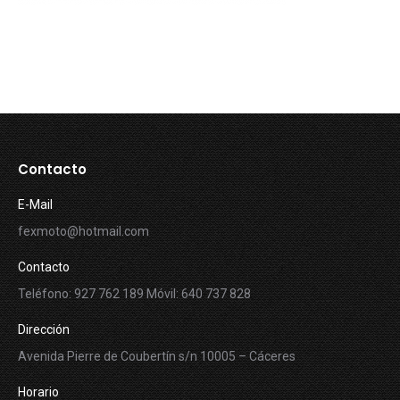
Contacto
E-Mail
fexmoto@hotmail.com
Contacto
Teléfono: 927 762 189 Móvil: 640 737 828
Dirección
Avenida Pierre de Coubertín s/n 10005 – Cáceres
Horario