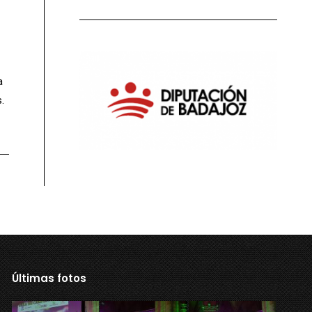
a
.
Últimas fotos