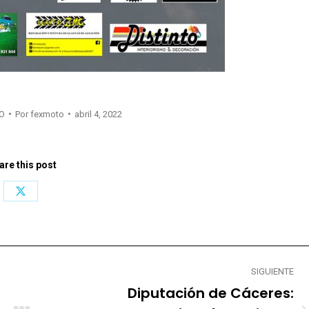
O
Por
fexmoto
abril 4, 2022
are this post
Share
on
X
SIGUIENTE
Diputación de Cáceres: