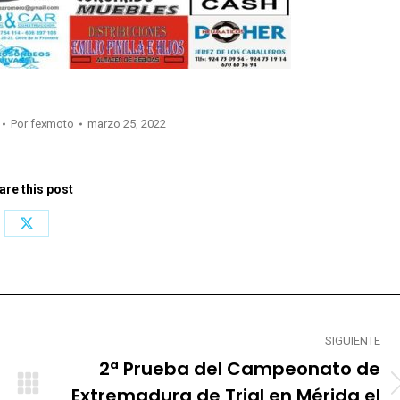
Por
fexmoto
marzo 25, 2022
are this post
Share
on
X
SIGUIENTE
2ª Prueba del Campeonato de
Extremadura de Trial en Mérida el
Publicación