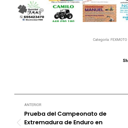
Categoría:
FEXMOTO
Sh
Navegación
ANTERIOR
entre
Prueba del Campeonato de
publicaciones
Extremadura de Enduro en
Publicación