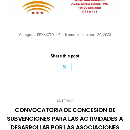
Categoría:
FEXMOTO
Por
fexmoto
octubre 20, 2023
Share this post
Share
on
X
Navegación
ANTERIOR
entre
CONVOCATORIA DE CONCESION DE
publicaciones
SUBVENCIONES PARA LAS ACTIVIDADES A
DESARROLLAR POR LAS ASOCIACIONES
Publicación