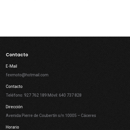
Contacto
E-Mail
fexmoto@hotmail.com
Contacto
Teléfono: 927 762 189 Móvil: 640 737 828
Dirección
Avenida Pierre de Coubertín s/n 10005 – Cáceres
Horario