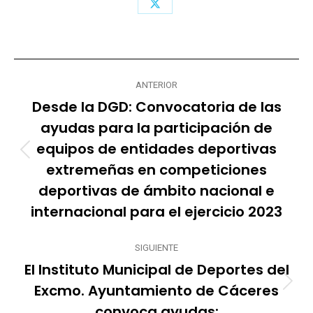
Share
on
X
Navegación
ANTERIOR
entre
Desde la DGD: Convocatoria de las
publicaciones
ayudas para la participación de
equipos de entidades deportivas
Publicación
extremeñas en competiciones
anterior:
deportivas de ámbito nacional e
internacional para el ejercicio 2023
SIGUIENTE
El Instituto Municipal de Deportes del
Excmo. Ayuntamiento de Cáceres
Publicación
siguiente:
convoca ayudas: