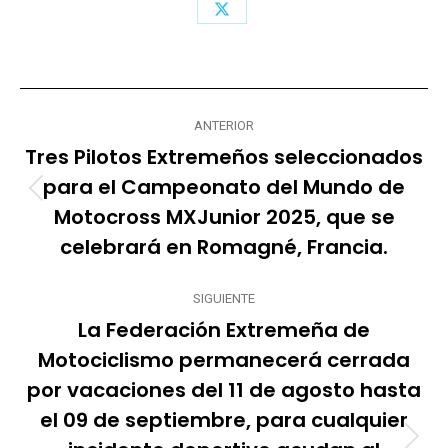
Share
on
X
Navegación
ANTERIOR
entre
Tres Pilotos Extremeños seleccionados
publicaciones
para el Campeonato del Mundo de
Publicación
Motocross MXJunior 2025, que se
anterior:
celebrará en Romagné, Francia.
SIGUIENTE
La Federación Extremeña de
Motociclismo permanecerá cerrada
por vacaciones del 11 de agosto hasta
el 09 de septiembre, para cualquier
Publicación