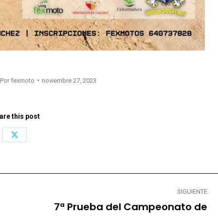
Por
fexmoto
noviembre 27, 2023
are this post
Share
on
X
SIGUIENTE
7ª Prueba del Campeonato de