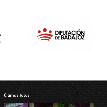
a
.
Últimas fotos