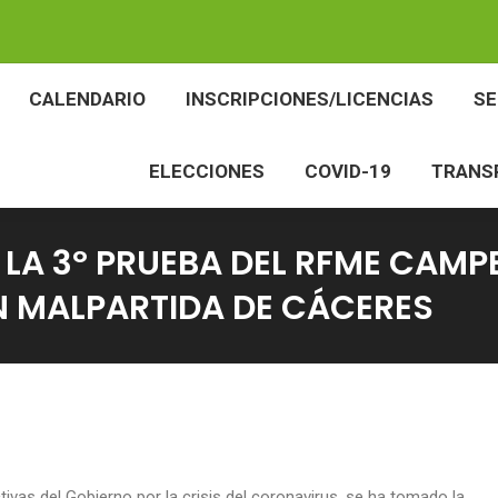
BES
CALENDARIO
INSCRIPCIONES/LICENCIAS
CALENDARIO
INSCRIPCIONES/LICENCIAS
S
ELECCIONES
COVID-19
TR
ELECCIONES
COVID-19
TRANS
N LA 3º PRUEBA DEL RFME CAM
 MALPARTIDA DE CÁCERES
as del Gobierno por la crisis del coronavirus, se ha tomado la