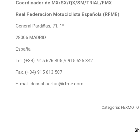
Coordinador de MX/SX/QX/SM/TRIAL/FMX
Real Federacion Motociclista Española (RFME)
General Pardiñas, 71, 1º
28006 MADRID
España.
Tel. (+34) 915 626 405 // 915 625 342
Fax. (+34) 915 613 507
E-mail: dcasahuertas@rfme.com
Categoría:
FEXMOTO
Sh