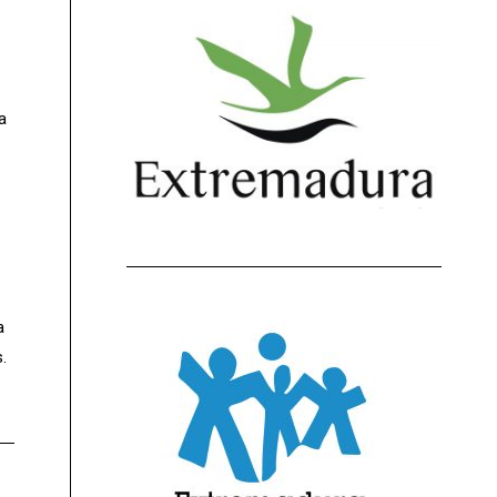
a
a
.