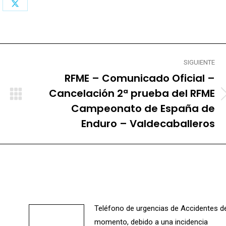
Share
on
X
SIGUIENTE
RFME – Comunicado Oficial –
Cancelación 2ª prueba del RFME
Publicación
Campeonato de España de
siguiente:
Enduro – Valdecaballeros
Teléfono de urgencias de Accidentes d
momento, debido a una incidencia