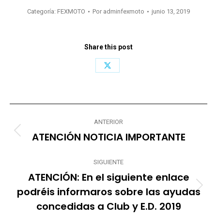
Categoría:
FEXMOTO
Por
adminfexmoto
junio 13, 2019
Share this post
Share
on
X
Navegación
ANTERIOR
entre
ATENCIÓN NOTICIA IMPORTANTE
Publicación
anterior:
publicaciones
SIGUIENTE
ATENCIÓN: En el siguiente enlace
podréis informaros sobre las ayudas
Publicación
siguiente:
concedidas a Club y E.D. 2019