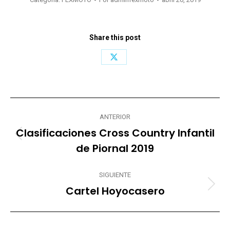
Share this post
Share
on
X
Navegación
ANTERIOR
entre
Clasificaciones Cross Country Infantil
Publicación
publicaciones
de Piornal 2019
anterior:
SIGUIENTE
Cartel Hoyocasero
Publicación
siguiente: