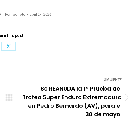
O
Por
fexmoto
abril 24, 2026
are this post
Share
on
X
SIGUIENTE
Se REANUDA la 1ª Prueba del
Trofeo Super Enduro Extremadura
Publicación
en Pedro Bernardo (AV), para el
siguiente:
30 de mayo.