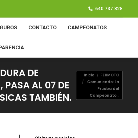
640 737 828
SEGUROS
CONTACTO
CAMPEONATOS
EGUROS
CONTACTO
CAMPEONATOS
ANSPARENCIA
PARENCIA
DURA DE
Estás aquí:
Inicio
FEXMOTO
 PASA AL 07 DE
Comunicado: La
Prueba del
SICAS TAMBIÉN.
Campeonato…