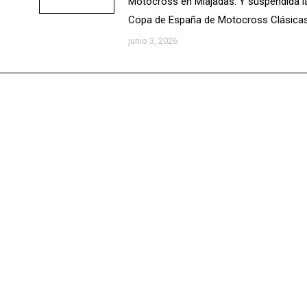
Motocross en Miajadas. Y suspendida l
Copa de España de Motocross Clásicas
junio 3, 2026