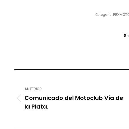
Categoría:
FEXMOT
Sh
Navegación
entre
ANTERIOR
publicaciones
Comunicado del Motoclub Vía de
Publicación
la Plata.
anterior: