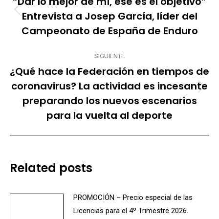
“Dar lo mejor de mí, ese es el objetivo”
publicaciones
Entrevista a Josep García, líder del
Publicación
anterior:
Campeonato de España de Enduro
SIGUIENTE
¿Qué hace la Federación en tiempos de
coronavirus? La actividad es incesante
Publicación
preparando los nuevos escenarios
siguiente:
para la vuelta al deporte
Related posts
PROMOCIÓN – Precio especial de las
Licencias para el 4º Trimestre 2026.