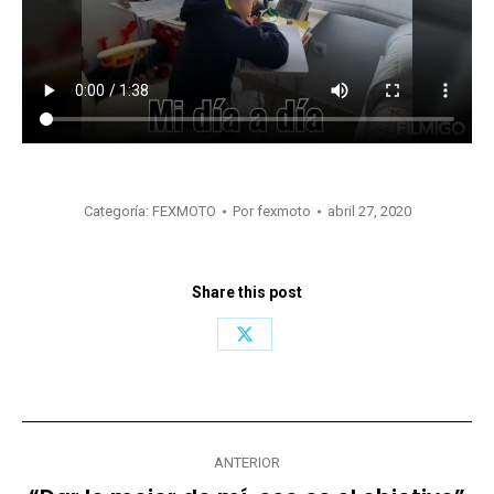
Categoría:
FEXMOTO
Por
fexmoto
abril 27, 2020
Share this post
Share
on
X
Navegación
ANTERIOR
entre