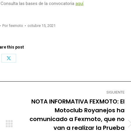
s. Consulta las bases de la convocatoria
aquí
.
Por
fexmoto
octubre 15, 2021
are this post
Share
on
X
SIGUIENTE
NOTA INFORMATIVA FEXMOTO: El
Motoclub Royanejos ha
comunicado a Fexmoto, que no
van a realizar la Prueba
Publicación