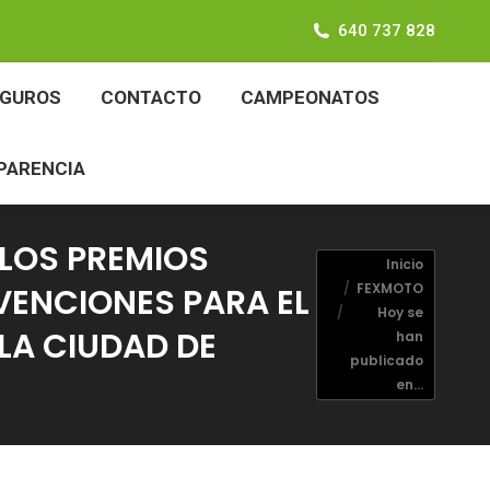
640 737 828
SEGUROS
CONTACTO
CAMPEONATOS
EGUROS
CONTACTO
CAMPEONATOS
ANSPARENCIA
PARENCIA
 LOS PREMIOS
Estás aquí:
Inicio
FEXMOTO
BVENCIONES PARA EL
Hoy se
LA CIUDAD DE
han
publicado
en…