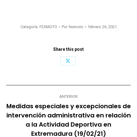
Categoría:
FEXMOTO
Por
fexmoto
febrero 26, 2021
Share this post
Share
on
X
Navegación
ANTERIOR
entre
Medidas especiales y excepcionales de
publicaciones
intervención administrativa en relación
Publicación
a la Actividad Deportiva en
anterior:
Extremadura (19/02/21)