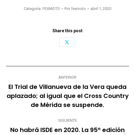
Categoría:
FEXMOTO
Por
fexmoto
abril 1, 2020
Share this post
Share
on
X
Navegación
ANTERIOR
entre
El Trial de Villanueva de la Vera queda
publicaciones
aplazado; al igual que el Cross Country
Publicación
anterior:
de Mérida se suspende.
SIGUIENTE
No habrá ISDE en 2020. La 95º edición