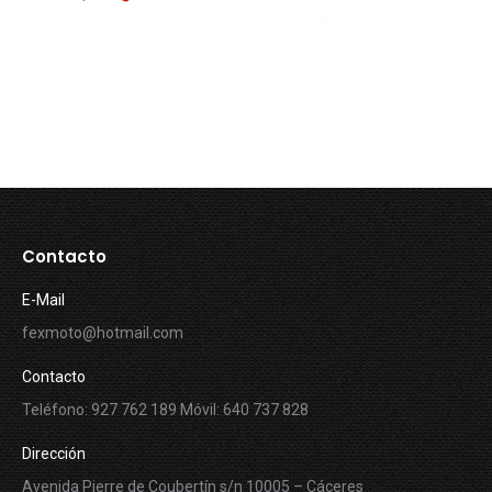
Contacto
E-Mail
fexmoto@hotmail.com
Contacto
Teléfono: 927 762 189 Móvil: 640 737 828
Dirección
Avenida Pierre de Coubertín s/n 10005 – Cáceres