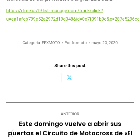
https://rfme.us19.list-manage.com/track/click?
u=ea1afcb799e52a2972d19d348&id=0e7f391b9c&e=287e5296cc
Categoría:
FEXMOTO
Por
fexmoto
mayo 20, 2020
Share this post
Share
on
X
Navegación
ANTERIOR
entre
Este domingo vuelve a abrir sus
publicaciones
puertas el Circuito de Motocross de «El
Publicación