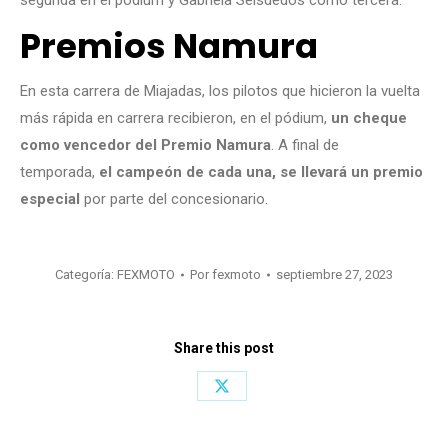
segunda en el pódium y Gabriela Seisdedos como tercera.
Premios Namura
En esta carrera de Miajadas, los pilotos que hicieron la vuelta
más rápida en carrera recibieron, en el pódium,
un cheque
como vencedor del Premio Namura
. A final de
temporada,
el campeón de cada una, se llevará un premio
especial
por parte del concesionario.
Categoría:
FEXMOTO
Por
fexmoto
septiembre 27, 2023
Share this post
Share
on