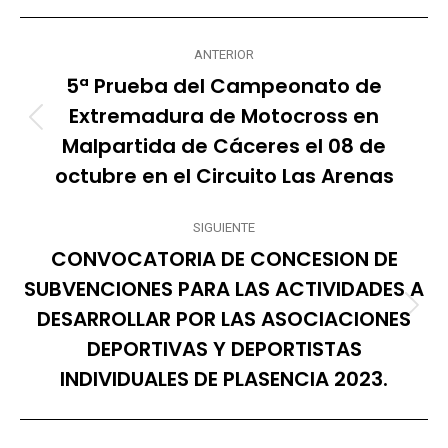
X
Navegación
ANTERIOR
entre
5ª Prueba del Campeonato de
publicaciones
Extremadura de Motocross en
Publicación
Malpartida de Cáceres el 08 de
anterior:
octubre en el Circuito Las Arenas
SIGUIENTE
CONVOCATORIA DE CONCESION DE
SUBVENCIONES PARA LAS ACTIVIDADES A
DESARROLLAR POR LAS ASOCIACIONES
Publicación
siguiente:
DEPORTIVAS Y DEPORTISTAS
INDIVIDUALES DE PLASENCIA 2023.