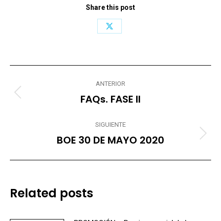
Share this post
Share
on
X
Navegación
ANTERIOR
entre
FAQs. FASE II
Publicación
anterior:
publicaciones
SIGUIENTE
BOE 30 DE MAYO 2020
Publicación
siguiente:
Related posts