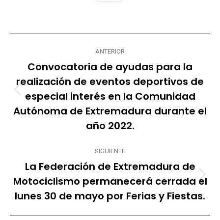
Share
on
X
Navegación
ANTERIOR
entre
Convocatoria de ayudas para la
publicaciones
realización de eventos deportivos de
especial interés en la Comunidad
Publicación
anterior:
Autónoma de Extremadura durante el
año 2022.
SIGUIENTE
La Federación de Extremadura de
Motociclismo permanecerá cerrada el
Publicación
siguiente:
lunes 30 de mayo por Ferias y Fiestas.