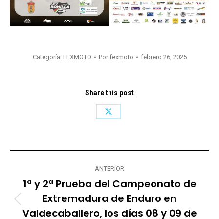
Categoría:
FEXMOTO
Por
fexmoto
febrero 26, 2025
Share this post
Share
on
X
Navegación
ANTERIOR
entre
1ª y 2ª Prueba del Campeonato de
publicaciones
Extremadura de Enduro en
Publicación
Valdecaballero, los días 08 y 09 de
anterior: