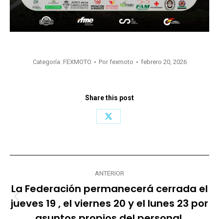
Categoría:
FEXMOTO
Por
fexmoto
febrero 20, 2026
Share this post
Share
on
X
Navegación
ANTERIOR
entre
La Federación permanecerá cerrada el
publicaciones
jueves 19 , el viernes 20 y el lunes 23 por
Publicación
anterior:
asuntos propios del personal.