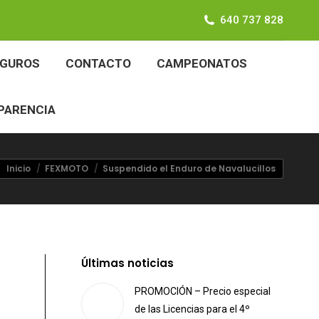
640 737 828
SEGUROS
CONTACTO
CAMPEONATOS
EGUROS
CONTACTO
CAMPEONATOS
ANSPARENCIA
PARENCIA
Estás aquí:
Inicio
FEXMOTO
Suspendido el Enduro de Navalucillos
Últimas noticias
PROMOCIÓN – Precio especial
de las Licencias para el 4º