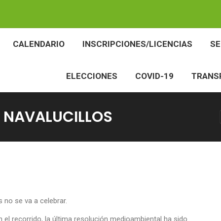
BES
CALENDARIO
INSCRIPCIONES/LICENCIAS
CALENDARIO
INSCRIPCIONES/LICENCIAS
S
ELECCIONES
COVID-19
TR
ELECCIONES
COVID-19
TRANS
E NAVALUCILLOS
no se va a celebrar.
 el recorrido, la última resolución medioambiental ha sido