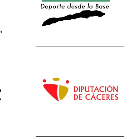
a
a
.