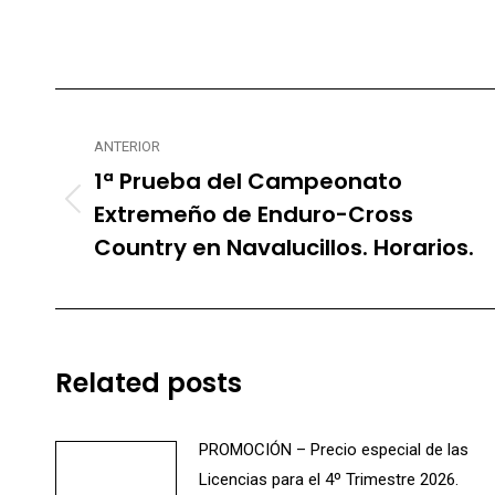
Navegación
entre
ANTERIOR
1ª Prueba del Campeonato
publicaciones
Extremeño de Enduro-Cross
Publicación
anterior:
Country en Navalucillos. Horarios.
Related posts
PROMOCIÓN – Precio especial de las
Licencias para el 4º Trimestre 2026.