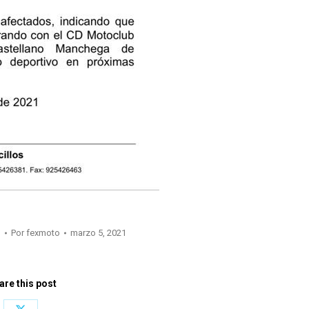
O
Por
fexmoto
marzo 5, 2021
are this post