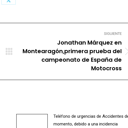
Share
on
X
SIGUIENTE
Jonathan Márquez en
Montearagón,primera prueba del
Publicación
campeonato de España de
siguiente:
Motocross
Teléfono de urgencias de Accidentes d
momento, debido a una incidencia