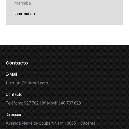
marcaba…
Leer más
Contacto
E-Mail
fexmoto@hotmail.com
Contacto
Teléfono: 927 762 189 Móvil: 640 737 828
Dirección
Avenida Pierre de Coubertín s/n 10005 – Cáceres