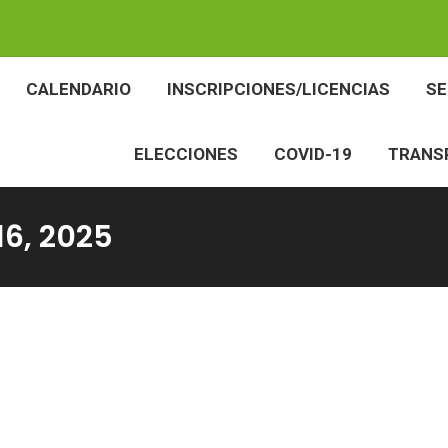
BES
CALENDARIO
INSCRIPCIONES/LICENCIAS
CALENDARIO
INSCRIPCIONES/LICENCIAS
S
ELECCIONES
COVID-19
TR
ELECCIONES
COVID-19
TRANS
6, 2025