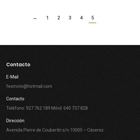
←
1
2
3
4
5
Contacto
E-Mail
fexmoto@hotmail.com
Contacto
Teléfono: 927 762 189 Móvil: 640 737 828
Dirección
Avenida Pierre de Coubertín s/n 10005 – Cáceres