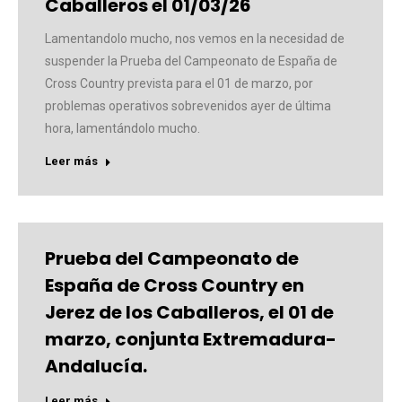
Caballeros el 01/03/26
Lamentandolo mucho, nos vemos en la necesidad de
suspender la Prueba del Campeonato de España de
Cross Country prevista para el 01 de marzo, por
problemas operativos sobrevenidos ayer de última
hora, lamentándolo mucho.
Leer más
Prueba del Campeonato de
España de Cross Country en
Jerez de los Caballeros, el 01 de
marzo, conjunta Extremadura-
Andalucía.
Leer más