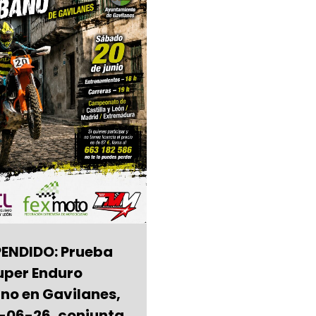
ENDIDO: Prueba
uper Enduro
no en Gavilanes,
0-06-26, conjunta