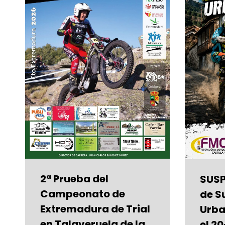
2ª Prueba del
SUSP
Campeonato de
de S
Extremadura de Trial
Urba
en Talaveruela de la
el 2