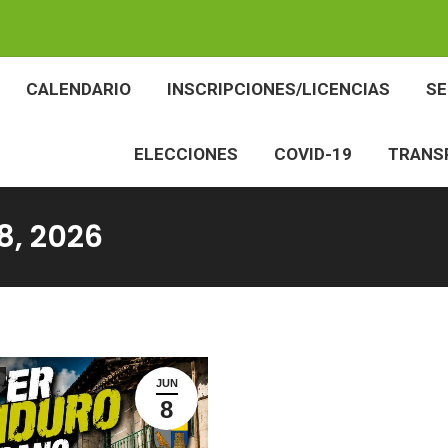
BES
CALENDARIO
INSCRIPCIONES/LICENCIAS
CALENDARIO
INSCRIPCIONES/LICENCIAS
S
ELECCIONES
COVID-19
TR
ELECCIONES
COVID-19
TRANS
8, 2026
JUN
8