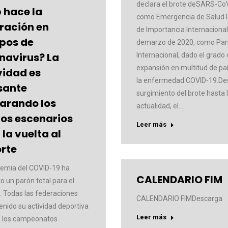
declara el brote deSARS-Co
 hace la
como Emergencia de Salud 
ración en
de Importancia Internacional 
pos de
demarzo de 2020, como Pa
navirus? La
Internacional, dado el grado
expansión en multitud de pa
vidad es
la enfermedad COVID-19.De
sante
surgimiento del brote hasta 
arando los
actualidad, el…
os escenarios
Leer más
la vuelta al
rte
emia del COVID-19 ha
CALENDARIO FIM
o un parón total para el
. Todas las federaciones
CALENDARIO FIMDescarga
enido su actividad deportiva
Leer más
 los campeonatos