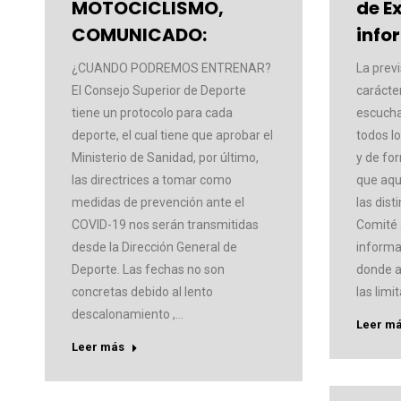
MOTOCICLISMO,
de E
COMUNICADO:
info
¿CUANDO PODREMOS ENTRENAR?
La previ
El Consejo Superior de Deporte
carácte
tiene un protocolo para cada
escucha
deporte, el cual tiene que aprobar el
todos lo
Ministerio de Sanidad, por último,
y de fo
las directrices a tomar como
que aqu
medidas de prevención ante el
las dist
COVID-19 nos serán transmitidas
Comité
desde la Dirección General de
informa
Deporte. Las fechas no son
donde a
concretas debido al lento
las limi
descalonamiento ,…
Leer m
Leer más