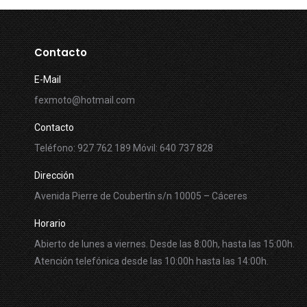
Contacto
E-Mail
fexmoto@hotmail.com
Contacto
Teléfono: 927 762 189 Móvil: 640 737 828
Dirección
Avenida Pierre de Coubertín s/n 10005 – Cáceres
Horario
Abierto de lunes a viernes. Desde las 8:00h, hasta las 15:00h.
Atención telefónica desde las 10:00h hasta las 14:00h.