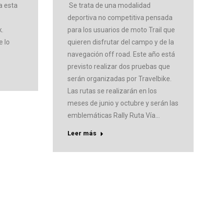
a esta
Se trata de una modalidad
deportiva no competitiva pensada
k.
para los usuarios de moto Trail que
e lo
quieren disfrutar del campo y de la
navegación off road. Este año está
previsto realizar dos pruebas que
serán organizadas por Travelbike.
Las rutas se realizarán en los
meses de junio y octubre y serán las
emblemáticas Rally Ruta Vía…
Leer más