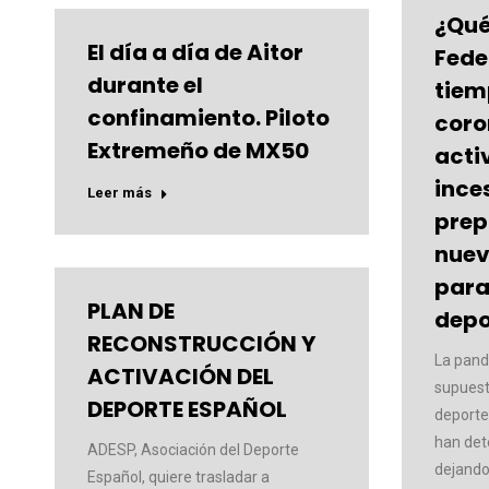
¿Qué
El día a día de Aitor
Fede
durante el
tiem
confinamiento. Piloto
coro
Extremeño de MX50
acti
ince
Leer más
prep
nuev
para 
PLAN DE
depo
RECONSTRUCCIÓN Y
La pand
ACTIVACIÓN DEL
supuest
DEPORTE ESPAÑOL
deporte
han det
ADESP, Asociación del Deporte
dejando
Español, quiere trasladar a