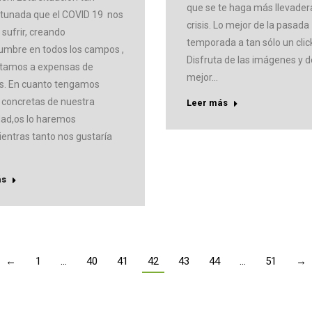
que se te haga más llevader
tunada que el COVID 19 nos
crisis. Lo mejor de la pasada
 sufrir, creando
temporada a tan sólo un clic
dumbre en todos los campos ,
Disfruta de las imágenes y d
tamos a expensas de
mejor…
s. En cuanto tengamos
s concretas de nuestra
Leer más
ad,os lo haremos
ientras tanto nos gustaría
ás
←
1
…
40
41
42
43
44
…
51
→