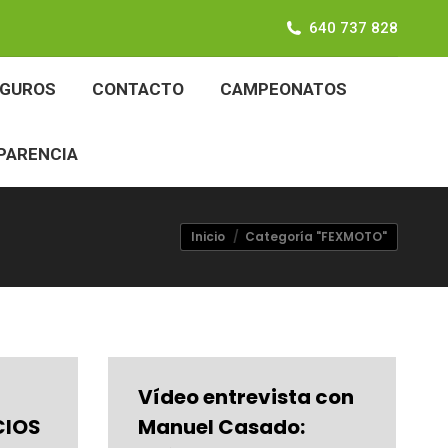
640 737 828
SEGUROS
CONTACTO
CAMPEONATOS
EGUROS
CONTACTO
CAMPEONATOS
ANSPARENCIA
PARENCIA
Estás aquí:
Inicio
Categoría "FEXMOTO"
Vídeo entrevista con
CIOS
Manuel Casado: