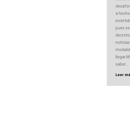
desafor
a hecho
incerti
pues es
decreto
noticia
modalid
llegar.M
saber…
Leer m