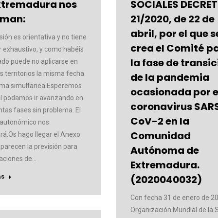
xtremadura nos
SOCIALES DECRE
rman:
21/2020, de 22 de
abril, por el que s
sión es orientativa y no tiene
crea el Comité p
r exhaustivo, y como habéis
la fase de transic
do puede no aplicarse en
s territorios la misma fecha
de la pandemia
rma simultanea.Esperemos
ocasionada por e
í podamos ir avanzando en
coronavirus SAR
intas fases sin problema. El
CoV-2 en la
 autonómico nos
Comunidad
rá.Os hago llegar el Anexo
parecen la previsión para
Autónoma de
taciones de…
Extremadura.
ás
(2020040032)
Con fecha 31 de enero de 20
Organización Mundial de la 