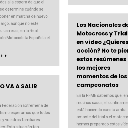
dos a la espera de que el
eo determine cuándo se
poner en marcha de nuevo.
Los Nacionales d
argo, aunque no esté
o carreras, en la Real
Motocross y Trial
ión Motociclista Española el
en vídeo ¿Quiere
acción? No te pi
ás
estos resúmenes
los mejores
momentos de los
campeonatos
O VA A SALIR
!
En la RFME sabemos que, en
muchos casos, el confinami
a Federación Extremeña de
está haciendo cuesta arriba.
lismo esperamos que todos
amante del trial o el motocr
s y vuestros familiares
hemos preparado estos víde
ien. Esta situación tan