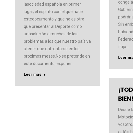
congela
lasociedad española en primer
Gobiern
lugar, el espíritu con el que nace
podrán 
estedocumento y que no es otro
Sin emb
que presentar al Deporte como
habiend
unasolución a muchos de los
Federac
problemas a los que nuestro país va
flujo…
atener que enfrentarse en los
próximos meses.No se pretende en
Leer m
este documento, exponer…
Leer más
¡TOD
BIEN
Desde l
Motocic
vosotro
estéis b