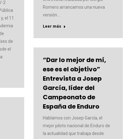
V-2
Romero arrancamos una nueva
Pública
versión…
y, el 11
ndemia
Leer más
 de
íses de
sde el
la
“Dar lo mejor de mí,
ese es el objetivo”
Entrevista a Josep
García, líder del
Campeonato de
España de Enduro
Hablamos con Josep García, el
mejor piloto nacional de Enduro de
la actualidad que trabaja desde