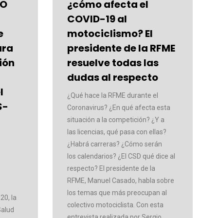
TO
¿cómo afecta el
COVID-19 al
e
motociclismo? El
ara
presidente de la RFME
ión
resuelve todas las
dudas al respecto
l
¿Qué hace la RFME durante el
S-
Coronavirus? ¿En qué afecta esta
situación a la competición? ¿Y a
las licencias, qué pasa con ellas?
¿Habrá carreras? ¿Cómo serán
los calendarios? ¿El CSD qué dice al
respecto? El presidente de la
RFME, Manuel Casado, habla sobre
los temas que más preocupan al
20, la
colectivo motociclista. Con esta
Salud
entrevista realizada por Sergio