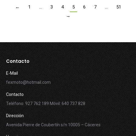
←
1
…
3
4
5
6
7
…
51
→
Contacto
E-Mail
fexmoto@hotmail.com
Contacto
Teléfono: 927 762 189 Móvil: 640 737 828
Dirección
Avenida Pierre de Coubertín s/n 10005 – Cáceres