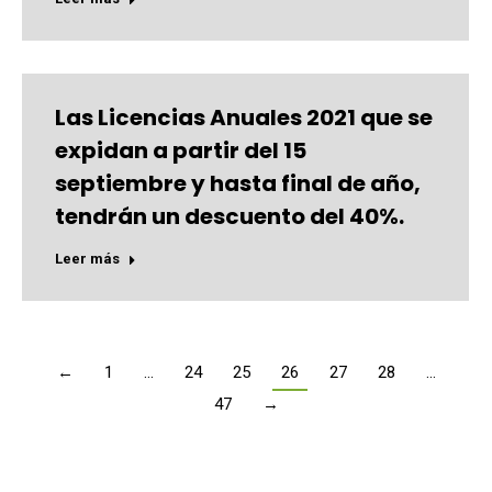
Las Licencias Anuales 2021 que se
expidan a partir del 15
septiembre y hasta final de año,
tendrán un descuento del 40%.
Leer más
←
1
…
24
25
26
27
28
…
47
→