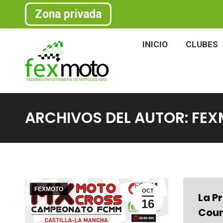
Zona privada
INICIO
CLU
INICIO
CLUBES
ARCHIVOS DEL AUTOR:
FEX
FEXMOTO
OCT
La P
16
Coun