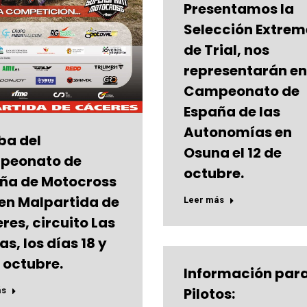
Presentamos la
Selección Extre
de Trial, nos
representarán en
Campeonato de
España de las
Autonomías en
ba del
Osuna el 12 de
peonato de
octubre.
ña de Motocross
e en Malpartida de
Leer más
res, circuito Las
s, los días 18 y
e octubre.
Información para
Pilotos:
ás