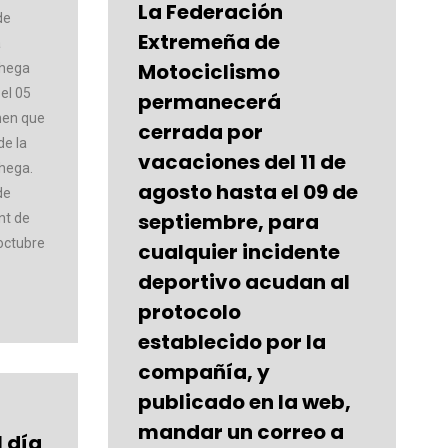
La Federación
de
Extremeña de
a
Motociclismo
chega
el 05
permanecerá
enen que
cerrada por
de la
vacaciones del 11 de
hega.
agosto hasta el 09 de
de
septiembre, para
nt de
octubre
cualquier incidente
deportivo acudan al
protocolo
establecido por la
compañía, y
publicado en la web,
mandar un correo a
l día