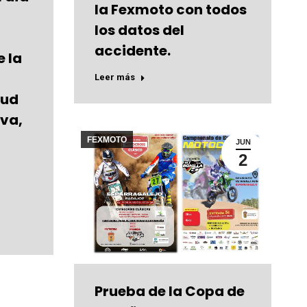
la Fexmoto con todos
los datos del
accidente.
e la
Leer más
lud
iva,
FEXMOTO
JUN
2
Prueba de la Copa de