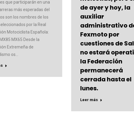
es que participarán en una
de ayer y hoy, la
carreras más esperadas del
auxiliar
tos son los nombres de los
administrativo d
seleccionados por la Real
ión Motociclista Española:
Fexmoto por
MX85 MX65 Desde la
cuestiones de Sa
ión Extremeña de
no estará operat
lismo os…
la Federación
ás
permanecerá
cerrada hasta el
lunes.
Leer más