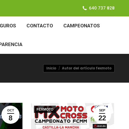
640 737 828
SEGUROS
CONTACTO
CAMPEONATOS
EGUROS
CONTACTO
CAMPEONATOS
ANSPARENCIA
PARENCIA
Estás aquí:
Inicio
Autor del artículo fexmoto
FEXMOTO
OCT
SEP
8
22