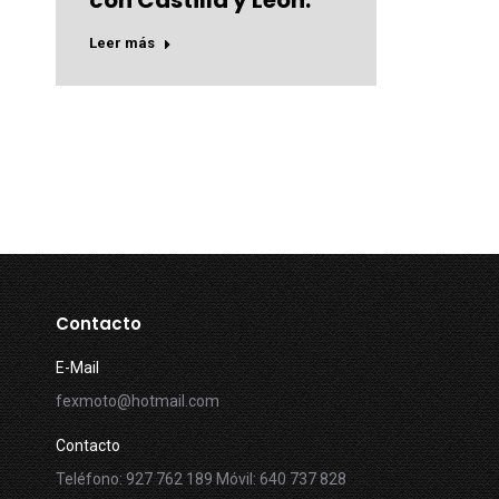
con Castilla y León.
Leer más
Contacto
E-Mail
fexmoto@hotmail.com
Contacto
Teléfono: 927 762 189 Móvil: 640 737 828