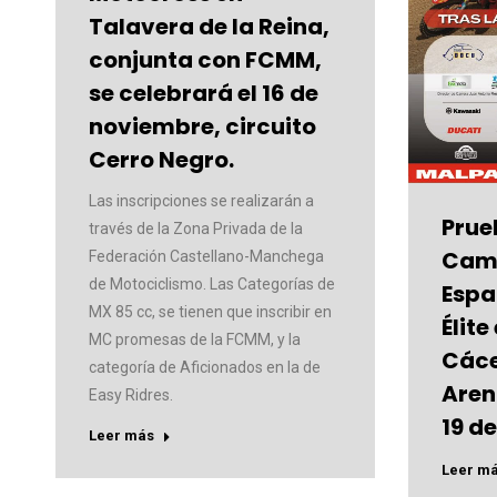
Talavera de la Reina,
conjunta con FCMM,
se celebrará el 16 de
noviembre, circuito
Cerro Negro.
Las inscripciones se realizarán a
Prue
través de la Zona Privada de la
Cam
Federación Castellano-Manchega
de Motociclismo. Las Categorías de
Espa
MX 85 cc, se tienen que inscribir en
Élit
MC promesas de la FCMM, y la
Cáce
categoría de Aficionados en la de
Arena
Easy Ridres.
19 d
Leer más
Leer m