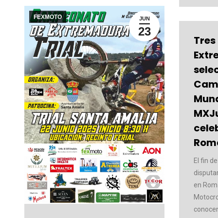
FEXMOTO
JUN
23
Tres 
Extr
sele
Camp
Mund
MXJu
cele
Roma
El fin d
disputa
en Roma
Motocro
conocen