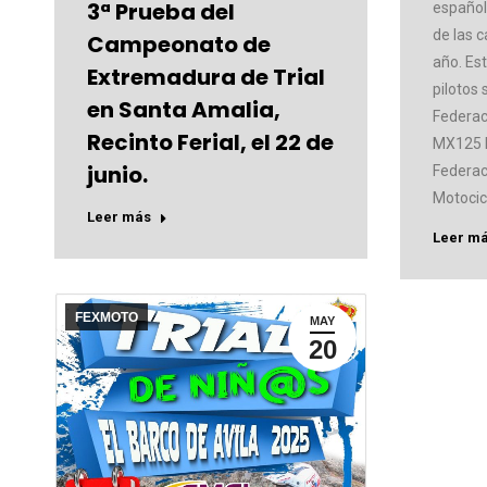
3ª Prueba del
español
de las 
Campeonato de
año. Es
Extremadura de Trial
pilotos 
en Santa Amalia,
Federac
Recinto Ferial, el 22 de
MX125 
junio.
Federac
Motocic
Leer más
Leer m
FEXMOTO
MAY
20