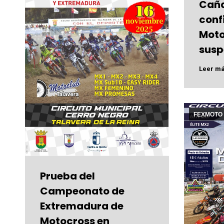
Caña
conf
Moto
susp
Leer m
FEXMOTO
Prueba del
Campeonato de
Extremadura de
Motocross en