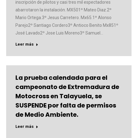
inscripción de pilotos y casi tres mil espectadores
abarrotaron la instalación. MX501º Mateo Diaz.2º
Mario Ortega.3º Jesus Carretero. Mx65.1º Alonso
Parejo2º Santiago Cordero3º Antioco Benito Mx851º
José Lavado2º Jose Luis Moreno3º Samuel…
Leer más
La prueba calendada para el
campeonato de Extremadura de
Motocross en Talayuela, se
SUSPENDE por falta de permisos
de Medio Ambiente.
Leer más