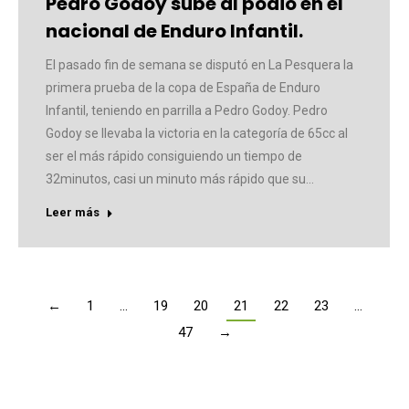
Pedro Godoy sube al podio en el
nacional de Enduro Infantil.
El pasado fin de semana se disputó en La Pesquera la
primera prueba de la copa de España de Enduro
Infantil, teniendo en parrilla a Pedro Godoy. Pedro
Godoy se llevaba la victoria en la categoría de 65cc al
ser el más rápido consiguiendo un tiempo de
32minutos, casi un minuto más rápido que su…
Leer más
←
1
…
19
20
21
22
23
…
47
→